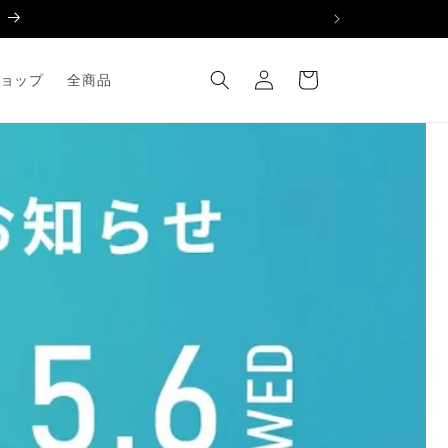
ロ
カ
グ
ー
ョップ
全商品
イ
ト
ン