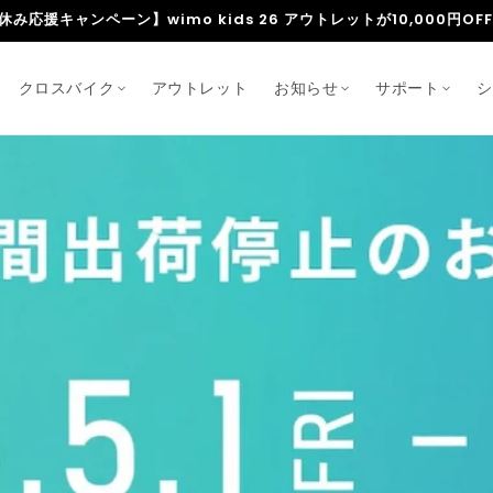
人気爆発中｜超軽量で扱いやすい「wimo kids」
クロスバイク
アウトレット
お知らせ
サポート
シ