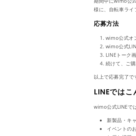
期間中にwimo
様に、自転車ライ
応募方法
wimo公式
wimo公式L
LINEトー
続けて、ご購
以上で応募完了で
LINEでは
wimo公式LINEで
新製品・キ
イベントの