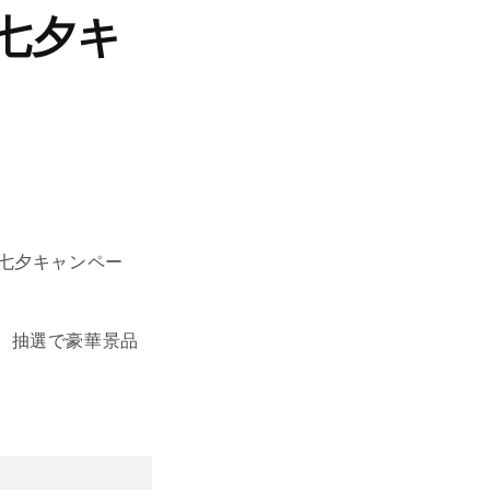
！七夕キ
 七夕キャンペー
、抽選で豪華景品