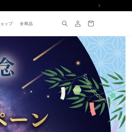
ロ
カ
グ
ー
ョップ
全商品
イ
ト
ン