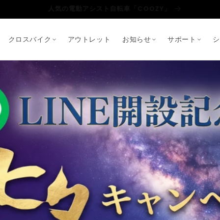
新色入荷！ 電動アシスト自転車「COOZY Light」
クロスバイク
アウトレット
お知らせ
サポート
シ