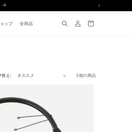
ロ
カ
グ
ー
ョップ
全商品
イ
ト
ン
び替え:
5個の商品