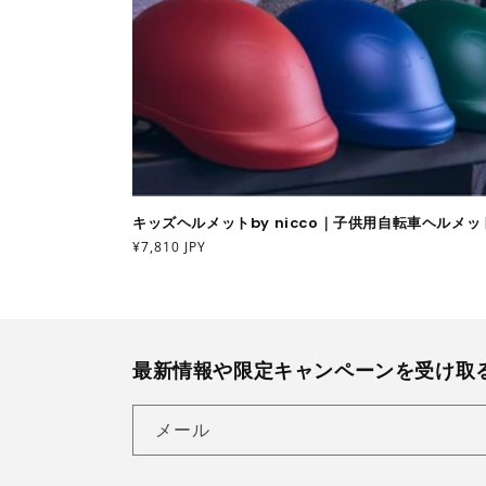
キッズヘルメットby nicco｜子供用自転車ヘルメッ
通
¥7,810 JPY
常
価
格
最新情報や限定キャンペーンを受け取
メール