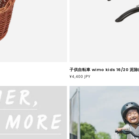
子供自転車 wimo kids 16/20 泥
通
¥4,400 JPY
常
価
格