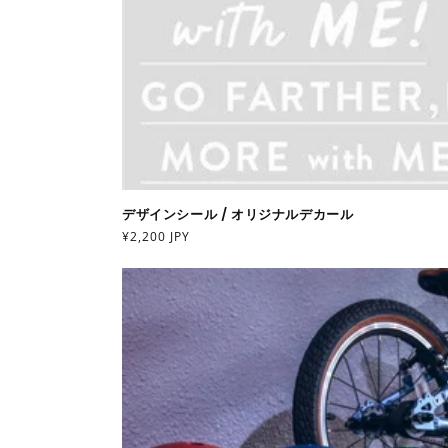
デザインシール / オリジナルデカール
通
¥2,200 JPY
常
価
格