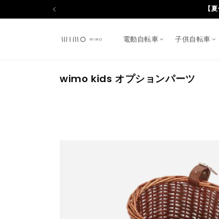
コンテ
ンツに
進む
電動自転車
子供自転車
コ
wimo kids オプションパーツ
レ
ク
シ
ョ
ン
: