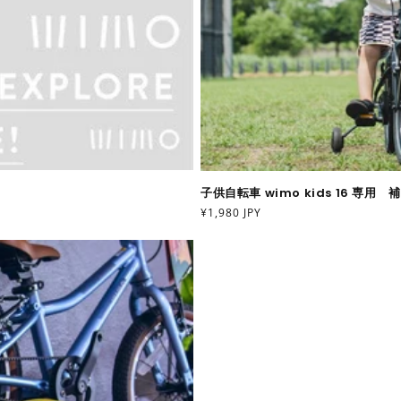
子供自転車 wimo kids 16 専用 
通
¥1,980 JPY
常
価
格