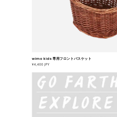
wimo kids 専用フロントバスケット
通
¥4,400 JPY
常
価
格