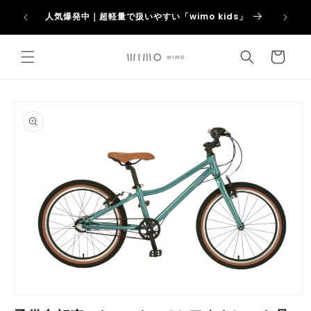
コンテ
アウトレッ
【新
ンツに
人気爆発中｜超軽量で扱いやすい「wimo kids」
進む
カ
ー
ト
商品情
報にス
キップ
モ