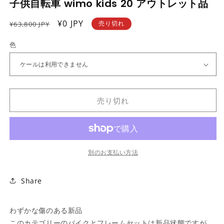
子供自転車 wimo kids 20 アウトレット品
ー
ダ
ル
通
セ
¥0 JPY
売り切れ
¥63,800 JPY
で
常
ー
メ
色
価
デ
ル
ィ
格
価
ア
格
(1)
を
開
く
売り切れ
別のお支払い方法
Share
わずかな傷のある新品
このカテゴリーのバイクとフレームセットは新品状態ですが、