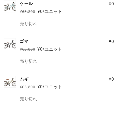
ケール
¥0
の
¥0/ユニット
¥63,800
カ
通
セ
常
ー
ー
数
売り切れ
価
ル
ト
量
格
価
格
ゴマ
¥0
¥0/ユニット
¥63,800
通
セ
常
ー
数
売り切れ
価
ル
量
格
価
格
ムギ
¥0
¥0/ユニット
¥63,800
通
セ
常
ー
数
売り切れ
価
ル
量
格
価
格