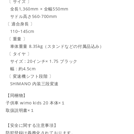
〔 サイズ 〕
全長1,360mm × 全幅550mm
サドル高さ560-700mm
〔 適合身長 〕
110~145cm
〔 重量 〕
車体重量 8.35kg（スタンドなどの付属品込み）
〔 タイヤ 〕
サイズ : 20インチ× 1.75 ブラック
幅 : 約4.5cm
〔 変速機シフト段階 〕
SHIMANO 内装三段変速
【同梱物】
子供車 wimo kids 20 本体×１
取扱説明書×１
【安全に関する注意事項】
防犯登録は義務化されております。