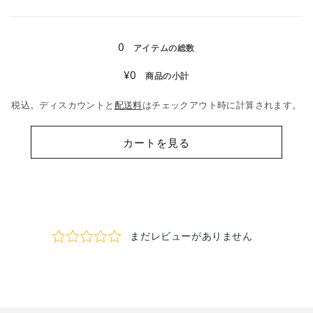
読
み
0
アイテムの総数
込
¥0
商品の小計
み
中…
税込。ディスカウントと
配送料
はチェックアウト時に計算されます。
カートを見る