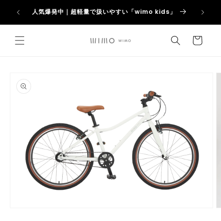
コンテ
アウトレッ
【新
ンツに
人気爆発中｜超軽量で扱いやすい「wimo kids」
進む
カ
ー
ト
商品情
報にス
キップ
モ
ー