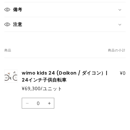
り
備考
た
た
注意
み
可
能
な
商品
商品の小計
あ
コ
な
ン
た
テ
wimo kids 24 (Daikon / ダイコン）|
¥0
の
24インチ子供自転車
ン
カ
ツ
¥69,300/ユニット
ー
ト
数
Default
Default
量
Title
Title
の
の
数
数