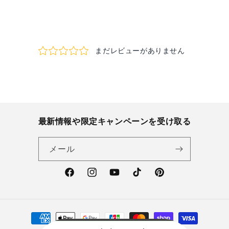
量
量
読
を
を
み
減
増
込
ら
や
み
す
す
中…
最新情報や限定キャンペーンを受け取る
メール
Facebook
Instagram
YouTube
TikTok
Pinterest
決
済