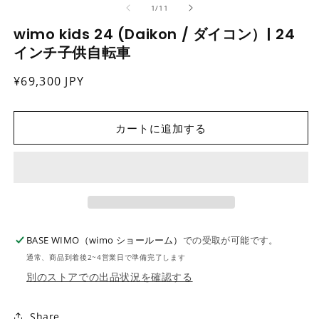
の
1
/
11
ダ
ル
wimo kids 24 (Daikon / ダイコン）| 24
で
インチ子供自転車
メ
デ
ィ
通
¥69,300 JPY
ア
常
(2
(1)
を
価
開
カートに追加する
格
く
BASE WIMO（wimo ショールーム）
での受取が可能です。
通常、商品到着後2~4営業日で準備完了します
別のストアでの出品状況を確認する
Share