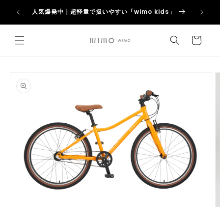
コンテ
アウトレッ
【新
ンツに
人気爆発中｜超軽量で扱いやすい「wimo kids」
進む
カ
ー
ト
商品情
報にス
キップ
モ
ー