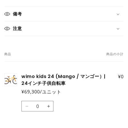
折
り
備考
た
た
注意
み
可
能
な
商品
商品の小計
あ
コ
な
ン
た
テ
wimo kids 24 (Mango / マンゴー）|
¥0
の
24インチ子供自転車
ン
カ
ツ
¥69,300/ユニット
ー
ト
数
Default
Default
量
Title
Title
の
の