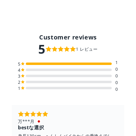
数
数
量
量
読
を
を
み
減
増
込
ら
や
み
す
す
中…