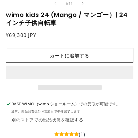
の
1
/
11
ダ
ル
wimo kids 24 (Mango / マンゴー）| 24
で
インチ子供自転車
メ
デ
ィ
通
¥69,300 JPY
ア
常
(2
(1)
を
価
開
カートに追加する
格
く
BASE WIMO（wimo ショールーム）
での受取が可能です。
通常、商品到着後2~4営業日で準備完了します
別のストアでの出品状況を確認する
(1)